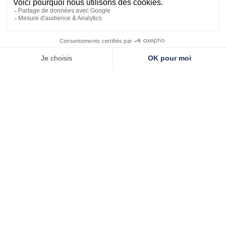
conçus pour réduire les risques tout en offrant des
solutions ergonomiques et fonctionnelles.
CONCEPTION D’ESPACES DE TRAVAIL DANS LA
MEUSE
Chez AM’ESPACE, nous sommes experts dans la
conception d’espaces de travail dans la Meuse, qui
favorisent la créativité, la collaboration et
l’efficacité de votre équipe. Notre savoir-faire se base
sur la maîtrise de l’aménagement d’espaces
professionnels et la création d’environnements de
travail. Notre démarche prend en compte tous les
aspects du design, de l’agencement à l’éclairage, en
passant par le choix des couleurs et la configuration
du mobilier. Notre but principal est de créer un