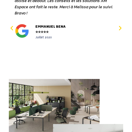
assise et debout. Les conseils et les solutions AM
l
Espace ont fait le reste. Merci à Melissa pour le suivi.
l
s
Bravo !
S
s
d
EMMANUEL BENA
on
e
⭐⭐⭐⭐⭐
Juillet 2020