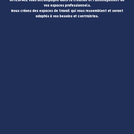
AM'ESPACE vous accompagne dans la création et l'aménagement de
vos espaces professionnels.
Nous créons des espaces de travail qui vous ressemblent et seront
adaptés à vos besoins et contraintes.