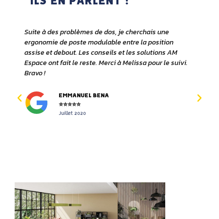
ILS EN PARLENT !
Suite à des problèmes de dos, je cherchais une
A
ergonomie de poste modulable entre la position
p
assise et debout. Les conseils et les solutions AM
l
Espace ont fait le reste. Merci à Melissa pour le suivi.
l
s
Bravo !
S
s
d
EMMANUEL BENA
on
e
⭐⭐⭐⭐⭐
Juillet 2020