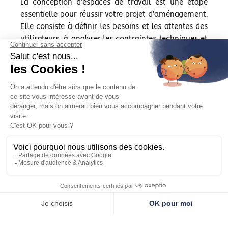
La conception d’espaces de travail est une étape
essentielle pour réussir votre projet d’aménagement.
Elle consiste à définir les besoins et les attentes des
utilisateurs, à analyser les contraintes techniques et
réglementaires, à élaborer un plan d’implantation et
un cahier des charges, et à réaliser une simulation
3D du résultat final. Nous vous accompagnons tout
au long du processus, en tenant compte de vos
objectifs, de votre budget et de votre identité
visuelle. Nous vous présentons plusieurs propositions
d’aménagement, que nous affinons ensemble
jusqu’à obtenir votre entière satisfaction.
MOBILIER ERGONOMIQUE À SAINT-AVOLD
Le mobilier ergonomique est un élément clé pour